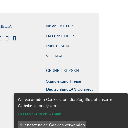
NEWSLETTER
MEDIA
DATENSCHUTZ
IMPRESSUM
SITEMAP
GERNE GELESEN
Standleitung Preise
DeutschlandLAN Connect
IP
Wir verwenden Cookies, um die Zugriffe auf unserer
MPLS Kosten – zahlen
Website zu analysieren.
Sie zu viel?
Lassen Sie mich wählen
Glasfaser Berlin
Nur notwendige Cookies verwenden
Richtfunk Internet