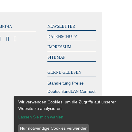
NEWSLETTER
MEDIA
DATENSCHUTZ
IMPRESSUM
SITEMAP
GERNE GELESEN
Standleitung Preise
DeutschlandLAN Connect
IP
Wir verwenden Cookies, um die Zugriffe auf unserer
MPLS Kosten – zahlen
Website zu analysieren.
Sie zu viel?
Lassen Sie mich wählen
Glasfaser Berlin
Nur notwendige Cookies verwenden
Richtfunk Internet