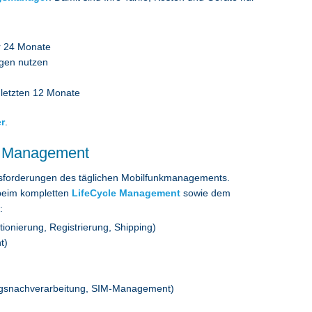
er 24 Monate
ngen nutzen
 letzten 12 Monate
er
.
le Management
ausforderungen des täglichen Mobilfunkmanagements.
 beim kompletten
LifeCycle Management
sowie dem
:
tionierung, Registrierung, Shipping)
t)
ngsnachverarbeitung, SIM-Management)