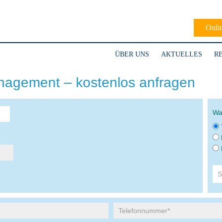
Onli
ÜBER UNS
AKTUELLES
R
agement – kostenlos anfragen
Wa