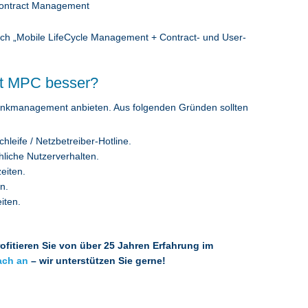
ich „Mobile LifeCycle Management + Contract- und User-
t MPC besser?
ilfunkmanagement anbieten. Aus folgenden Gründen sollten
leife / Netzbetreiber-Hotline.
hliche Nutzerverhalten.
eiten.
n.
iten.
fitieren Sie von über 25 Jahren Erfahrung im
ach an
– wir unterstützen Sie gerne!