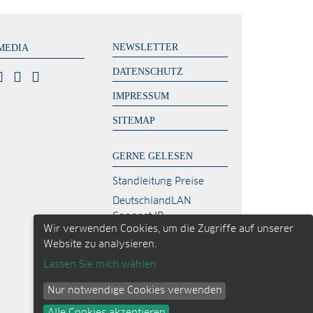
NEWSLETTER
MEDIA
DATENSCHUTZ
IMPRESSUM
SITEMAP
GERNE GELESEN
Standleitung Preise
DeutschlandLAN
Connect IP
Wir verwenden Cookies, um die Zugriffe auf unserer
MPLS Kosten – zahlen
Website zu analysieren.
Sie zu viel?
Lassen Sie mich wählen
Glasfaser Berlin
Richtfunk Internet
Nur notwendige Cookies verwenden