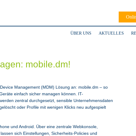
Onli
ÜBER UNS
AKTUELLES
R
nagen: mobile.dm!
le Device Management (MDM) Lösung an: mobile.dm – so
Geräte einfach sicher managen können. IT-
s werden zentral durchgesetzt, sensible Unternehmensdaten
gelöscht oder Profile mit wenigen Klicks neu aufgespielt
iPhone und Android. Über eine zentrale Webkonsole,
assen sich Einstellungen, Sicherheits-Policies und