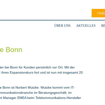
Onli
ÜBER UNS
AKTUELLES
R
le Bonn
ter bei Bonn für Kunden persönlich vor Ort. Mit der
 ihren Expansionskurs fort und ist nun mit insgesamt 20
ice Bonn ist Norbert Wutzke. Wutzke kommt vom IT-
ekommunikationsbranche im Beratungsgeschäft, im
ent Manager EMEA beim Telekommunikations-Hersteller