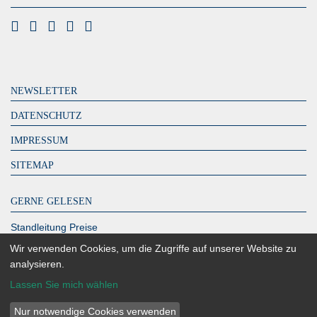
NEWSLETTER
DATENSCHUTZ
IMPRESSUM
SITEMAP
GERNE GELESEN
Standleitung Preise
DeutschlandLAN Connect IP
Wir verwenden Cookies, um die Zugriffe auf unserer Website zu
analysieren.
MPLS Kosten – zahlen Sie zu viel?
Lassen Sie mich wählen
Glasfaser Berlin
Richtfunk Internet
Nur notwendige Cookies verwenden