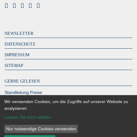
NEWSLETTER
DATENSCHUTZ
IMPRESSUM
SITEMAP
GERNE GELESEN
Standleitung Preise
DeutschlandLAN Connect IP
Wir verwenden Cookies, um die Zugriffe auf unserer Website zu
analysieren.
MPLS Kosten – zahlen Sie zu viel?
Lassen Sie mich wählen
Glasfaser Berlin
Richtfunk Internet
Nur notwendige Cookies verwenden