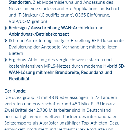
Standorten.
Ziel: Modernisierung und Anpassung des
Netzes an eine stark veränderte Applikationslandschaft
und IT-Struktur („Cloudifizierung“, O365 Einführung,
VoIP/UC-Migration)
Redesign / Ausschreibung WAN-Architektur
und
Anbindungs-/Betriebskonzept
IST- und Anforderungsanalyse, Erstellung RFP-Dokumente,
Evaluierung der Angebote, Verhandlung mit beteiligten
Bietern
Ergebnis: Ablösung des vergleichsweise starren und
kostenintensiven MPLS-Netzes durch moderne
Hybrid SD-
WAN-Lösung mit mehr Brandbreite, Redundanz und
Flexibilität
Der Kunde:
Die uvex group ist mit 48 Niederlassungen in 22 Ländern
vertreten und erwirtschaftet rund 450 Mio. EUR Umsatz.
Zwei Drittel der 2.700 Mitarbeiter sind in Deutschland
beschäftigt. uvex ist weltweit Partner des internationalen
Spitzensports als Ausrüster unzähliger Top-Athleten. Dazu
entwickelt, produziert und vertreibt uvex Produkte und