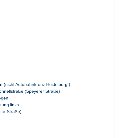
n (nicht Autobahnkreuz Heidelberg!)
chnellstraße (Speyerer Straße)
iegen
ung links
nte-Straße)