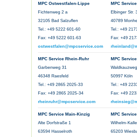
MPC Ostwestfalen-Lippe
MPC Service
Fichtenweg 2 a
Elbinger Str. 
32105 Bad Salzuflen
40789 Monhe
Tel.: +49 5222 601-60
Tel.: +49 21
Fax: +49 5222 601-63
Fax: +49 217
ostwestfalen@mpcservice.com
rheinland@
MPC Service Rhein-Ruhr
MPC Service
Garbenweg 31
Waldkauzweg
46348 Raesfeld
50997 Köln
Tel.: +49 2865 2025-33
Tel.: +49 22
Fax: +49 2865 2025-34
Fax: +49 223
rheinruhr@mpcservice.com
rheinsieg@
MPC Service Main-Kinzig
MPC Servic
Alte Dorfstraße 1
Wilhelm-Kall
63594 Hasselroth
65203 Wiesb