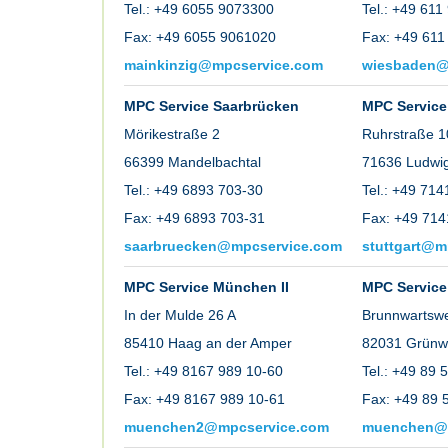
Tel.: +49 6055 9073300
Tel.: +49 61
Fax: +49 6055 9061020
Fax: +49 611
mainkinzig@mpcservice.com
wiesbaden@
MPC Service Saarbrücken
MPC Service 
Mörikestraße 2
Ruhrstraße 1
66399 Mandelbachtal
71636 Ludwi
Tel.: +49 6893 703-30
Tel.: +49 71
Fax: +49 6893 703-31
Fax: +49 714
saarbruecken@mpcservice.com
stuttgart@m
MPC Service München II
MPC Servic
In der Mulde 26 A
Brunnwartsw
85410 Haag an der Amper
82031 Grünw
Tel.: +49 8167 989 10-60
Tel.: +49 89 
Fax: +49 8167 989 10-61
Fax: +49 89 
muenchen2@mpcservice.com
muenchen@m