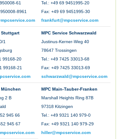
1 950008-61
Tel.: +49 69 9451995-20
 950008-8961
Fax: +49 69 9451995-30
mpcservice.com
frankfurt@mpcservice.com
Stuttgart
MPC Service Schwarzwald
0/1
Justinus-Kerner-Weg 40
gsburg
78647 Trossingen
41 99168-20
Tel.: +49 7425 33013-68
1 99168-21
Fax: +49 7425 33013-69
pcservice.com
schwarzwald@mpcservice.com
e München
MPC Main-Tauber-Franken
eg 2 B
Marshall Heights Ring 87B
ald
97318 Kitzingen
552 945 66
Tel.: +49 9321 140 979-0
552 945 67
Fax: +49 9321 140 979-29
pcservice.com
hiller@mpcservice.com