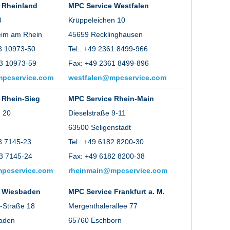
 Rheinland
MPC Service Westfalen
3
Krüppeleichen 10
im am Rhein
45659 Recklinghausen
73 10973-50
Tel.: +49 2361 8499-966
3 10973-59
Fax: +49 2361 8499-896
mpcservice.com
westfalen@mpcservice.com
 Rhein-Sieg
MPC Service Rhein-Main
 20
Dieselstraße 9-11
63500 Seligenstadt
33 7145-23
Tel.: +49 6182 8200-30
3 7145-24
Fax: +49 6182 8200-38
mpcservice.com
rheinmain@mpcservice.com
e Wiesbaden
MPC Service Frankfurt a. M.
e-Straße 18
Mergenthalerallee 77
aden
65760 Eschborn