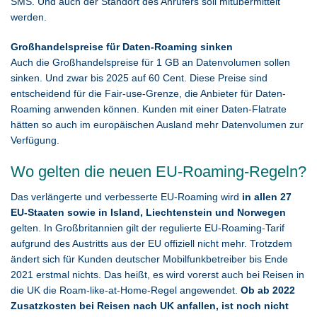
SMS. Und auch der Standort des Anrufers soll mitübermittelt
werden.
Großhandelspreise für Daten-Roaming sinken
Auch die Großhandelspreise für 1 GB an Datenvolumen sollen
sinken. Und zwar bis 2025 auf 60 Cent. Diese Preise sind
entscheidend für die Fair-use-Grenze, die Anbieter für Daten-
Roaming anwenden können. Kunden mit einer Daten-Flatrate
hätten so auch im europäischen Ausland mehr Datenvolumen zur
Verfügung.
Wo gelten die neuen EU-Roaming-Regeln?
Das verlängerte und verbesserte EU-Roaming wird
in allen 27
EU-Staaten sowie in Island, Liechtenstein und Norwegen
gelten. In Großbritannien gilt der regulierte EU-Roaming-Tarif
aufgrund des Austritts aus der EU offiziell nicht mehr. Trotzdem
ändert sich für Kunden deutscher Mobilfunkbetreiber bis Ende
2021 erstmal nichts. Das heißt, es wird vorerst auch bei Reisen in
die UK die Roam-like-at-Home-Regel angewendet.
Ob ab 2022
Zusatzkosten bei Reisen nach UK anfallen, ist noch nicht