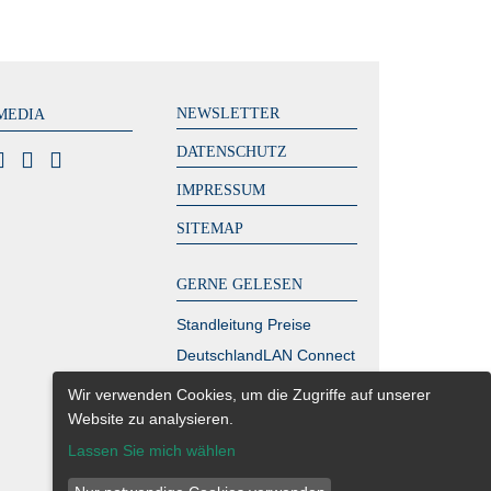
NEWSLETTER
MEDIA
DATENSCHUTZ
IMPRESSUM
SITEMAP
GERNE GELESEN
Standleitung Preise
DeutschlandLAN Connect
IP
Wir verwenden Cookies, um die Zugriffe auf unserer
MPLS Kosten – zahlen
Website zu analysieren.
Sie zu viel?
Lassen Sie mich wählen
Glasfaser Berlin