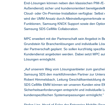
End-Lösungen können neben den klassischen PIM-/E-M
Außendienst) sicher und kundenorientiert bereitgestellt
Cloud- oder On-Premise-Installation verfügbar. Selbst
wird der UMM Ansatz durch Alleinstellungsmerkmale wi
Funktionen, Samsung KNOX Support sowie den Optio
Samsung SDS CellWe Collaboration.
MPC erweitert mit der Partnerschaft sein Angebot in 
Grundstein für Branchenlösungen und individuelle L
der Partnerschaft geplant. So sollen kurzfristig spezi
Kundendienst angeboten werden. Dabei setzt MPC auf 
Lösungen ermöglicht.
„Auf unserem Weg vom Lösungsanbieter zum ganzheitli
Samsung SDS den marktführenden Partner zur Unters
Robert Himmelsbach, Leitung Geschäftsentwicklung d
SDS CellWe EMM können wir unseren Kunden eine EMM
Sicherheitsanforderungen entspricht und individuelle 
kundenspezifischen Systemanpassungen ermöglicht.“
Stefan Liss, Head of Sales der Enterprise Mobility Sp