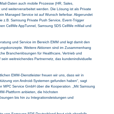
ail-Daten auch mobile Prozesse (HR, Sales,
 und weiterverarbeitet werden. Die Lösung ist als Private
 ein Managed Service ist auf Wunsch lieferbar. Abgerundet
e z.B. Samsung Private Push Service, Event-Trigger
nen CellWe AppTunnel, Samsung SDS CellWe mMail und
Beratung und Service im Bereich EMM und legt damit den
ösungskonzepte. Weitere Aktionen sind im Zusammenhang
fische Branchenlösungen für Healthcare, Vertrieb und
sein weitreichendes Partnernetz, das kundenindividuelle
chen EMM-Dienstleister freuen wir uns, dass wir in
tützung von Android-Systemen gefunden haben“, sagt
er MPC Service GmbH über die Kooperation. „Mit Samsung
-Plattform anbieten, die höchsten
Lösungen bis hin zu Integrationsleistungen und
arte von Samsung SDS Deutschland freut sich ebenfalls