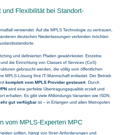
nd Flexibilität bei Standort-
alfall verwendet. Auf die MPLS Technologie zu vertrauen,
mit anderen deutschen Niederlassungen verbinden möchten
Auslandsstandorte.
ching und definierten Pfaden gewährleistet. Einzelne
und die Einrichtung von Classes of Services (CoS)
trukturen gebraucht werden, die völlig vom öffentlichen
ine MPLS-Lösung Ihre IT-Mannschaft entlastet: Der Betrieb
ird
komplett vom MPLS Provider gesteuert
. Durch
-VPN
wird eine perfekte Übertragungsqualität erzielt und
ort erhalten. Es gibt viele ANbindungs-Varianten wie ISDN,
sehr gut verfügbar
ist – in Erlangen und allen Metropolen
en vom MPLS-Experten MPC
cheiden sollten, hängt von Ihren Anforderungen und