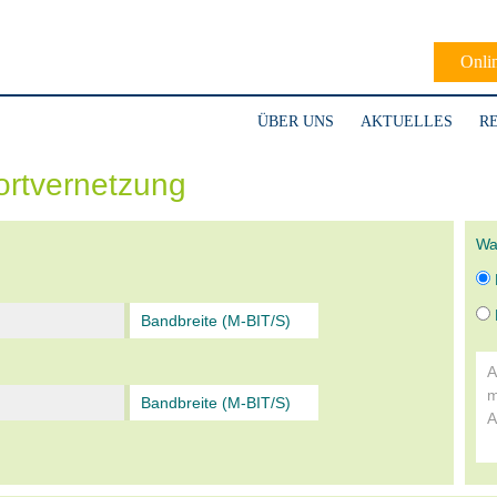
Onli
ÜBER UNS
AKTUELLES
R
rtvernetzung
Wa