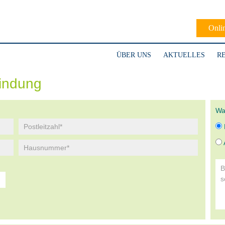
Onli
ÜBER UNS
AKTUELLES
R
indung
Wa