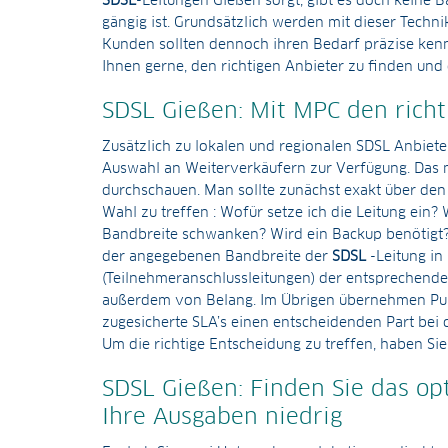
SDSL
-Leitungen Gießen sorgt, gibt es doch keine B
gängig ist. Grundsätzlich werden mit dieser Techni
Kunden sollten dennoch ihren Bedarf präzise kenne
Ihnen gerne, den richtigen Anbieter zu finden und 
SDSL Gießen: Mit MPC den richt
Zusätzlich zu lokalen und regionalen SDSL Anbiet
Auswahl an Weiterverkäufern zur Verfügung. Das 
durchschauen. Man sollte zunächst exakt über den
Wahl zu treffen : Wofür setze ich die Leitung ein? 
Bandbreite schwanken? Wird ein Backup benötigt? 
der angegebenen Bandbreite der
SDSL
-Leitung in
(Teilnehmeranschlussleitungen) der entsprechende I
außerdem von Belang. Im Übrigen übernehmen Pun
zugesicherte SLA’s einen entscheidenden Part bei d
Um die richtige Entscheidung zu treffen, haben Si
SDSL Gießen: Finden Sie das op
Ihre Ausgaben niedrig