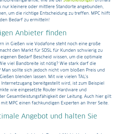
andbreitengarantie, wie sie bei
Standleitungen
oftmals
k nur kleinere oder mittlere Standorte angebunden,
n, um die richtige Entscheidung zu treffen. MPC hilft
den Bedarf zu ermitteln!
igen Anbieter finden
ern in Gießen wie Vodafone steht noch eine große
macht den Markt für SDSL für Kunden schwierig zu
 eigenen Bedarf Bescheid wissen, um die optimale
Wie viel Bandbreite ist nötig? Wie stark darf die
Man sollte sich jedoch nicht vom bloßen Preis und
 Gießen blenden lassen. Mit wie vielen TAL’s
nternetzugang bereitgestellt wird, ist zum Beispiel
kte wie eingesetzte Router Hardware und
er Gesamtleistungsfähigkeit der Leitung. Auch hier gilt:
e mit MPC einen fachkundigen Experten an Ihrer Seite.
timale Angebot und halten Sie