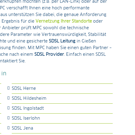
erknüpfen möchten (z.B. per LAN-Link) oder auf der
 MPC verschafft Ihnen eine hoch performante
aus unterstützen Sie dabei, die genaue Anforderung
 Ergebnis für die
Vernetzung Ihrer Standorte
oder
r Anbieter prüft MPC sowohl die technische
ere Parameter wie Vertrauenswürdigkeit, Stabilität
hte und eine gesicherte
SDSL Leitung
in Gießen
ösung finden. Mit MPC haben Sie einen guten Partner –
Suche nach einem
SDSL Provider
. Einfach einen SDSL
taktiert Sie.
 in
SDSL Herne
SDSL Hildesheim
SDSL Ingolstadt
SDSL Iserlohn
SDSL Jena