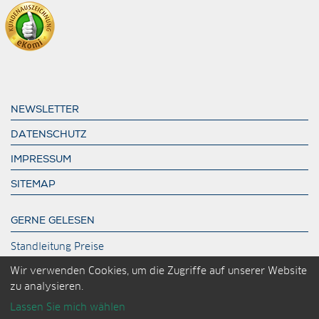
NEWSLETTER
DATENSCHUTZ
IMPRESSUM
SITEMAP
GERNE GELESEN
Standleitung Preise
DeutschlandLAN Connect IP
Wir verwenden Cookies, um die Zugriffe auf unserer Website
zu analysieren.
MPLS Kosten – zahlen Sie zu viel?
Glasfaser Berlin
Lassen Sie mich wählen