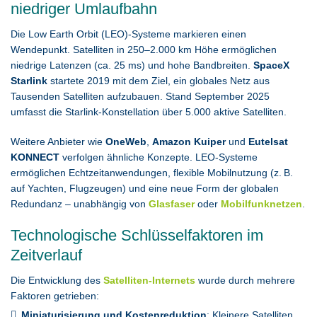
niedriger Umlaufbahn
Die Low Earth Orbit (LEO)-Systeme markieren einen
Wendepunkt. Satelliten in 250–2.000 km Höhe ermöglichen
niedrige Latenzen (ca. 25 ms) und hohe Bandbreiten.
SpaceX
Starlink
startete 2019 mit dem Ziel, ein globales Netz aus
Tausenden Satelliten aufzubauen. Stand September 2025
umfasst die Starlink-Konstellation über 5.000 aktive Satelliten.
Weitere Anbieter wie
OneWeb
,
Amazon Kuiper
und
Eutelsat
KONNECT
verfolgen ähnliche Konzepte. LEO-Systeme
ermöglichen Echtzeitanwendungen, flexible Mobilnutzung (z. B.
auf Yachten, Flugzeugen) und eine neue Form der globalen
Redundanz – unabhängig von
Glasfaser
oder
Mobilfunknetzen
.
Technologische Schlüsselfaktoren im
Zeitverlauf
Die Entwicklung des
Satelliten-Internets
wurde durch mehrere
Faktoren getrieben:
Miniaturisierung und Kostenreduktion
: Kleinere Satelliten