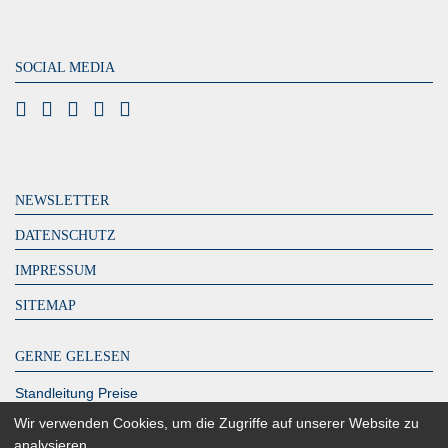
SOCIAL MEDIA
NEWSLETTER
DATENSCHUTZ
IMPRESSUM
SITEMAP
GERNE GELESEN
Standleitung Preise
DeutschlandLAN Connect IP
Wir verwenden Cookies, um die Zugriffe auf unserer Website zu
analysieren.