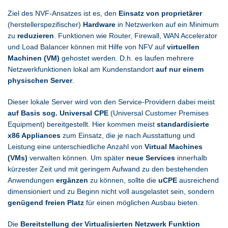
Ziel des NVF-Ansatzes ist es, den
Einsatz von proprietärer
(herstellerspezifischer)
Hardware
in Netzwerken auf ein Minimum
zu
reduzieren
. Funktionen wie Router, Firewall, WAN Accelerator
und Load Balancer können mit Hilfe von NFV auf
virtuellen
Machinen (VM)
gehostet werden. D.h. es laufen mehrere
Netzwerkfunktionen lokal am Kundenstandort
auf nur einem
physischen Server
.
Dieser lokale Server wird von den Service-Providern dabei meist
auf Basis sog. Universal CPE
(Universal Customer Premises
Equipment) bereitgestellt. Hier kommen meist
standardisierte
x86 Appliances
zum Einsatz, die je nach Ausstattung und
Leistung eine unterschiedliche Anzahl von
Virtual Machines
(VMs)
verwalten können. Um später
neue Services
innerhalb
kürzester Zeit und mit geringem Aufwand zu den bestehenden
Anwendungen
ergänzen
zu können, sollte die
uCPE
ausreichend
dimensioniert und zu Beginn nicht voll ausgelastet sein, sondern
genügend freien Platz
für einen möglichen Ausbau bieten.
Die
Bereitstellung der Virtualisierten Netzwerk Funktion