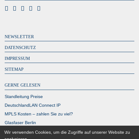
NEWSLETTER
DATENSCHUTZ
IMPRESSUM
SITEMAP
GERNE GELESEN
Standleitung Preise
DeutschlandLAN Connect IP
MPLS Kosten – zahlen Sie zu viel?
Glasfaser Berlin
Richtfunk Internet
Wir verwenden Cookies, um die Zugriffe auf unserer Website zu
analysieren.