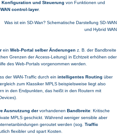
e
Konfiguration und Steuerung
von Funktionen und
WAN control-layer
.
r
ein
Web-Portal selber
Änderungen
z. B. der Bandbreite
ischen Grenzen der Access-Leitung) in Echtzeit erhöhen oder
ilfe des Web-Portals vorgenommen werden.
ss der WAN-Traffic durch ein
intelligentes Routing
über
ergleich zum Klassiker MPLS beispielsweise liegt also
dern in den Endpunkten, das heißt in den Routern mit
evices).
re Ausnutzung der
vorhandenen
Bandbreite
: Kritische
rivate MPLS geschickt. Während weniger sensible aber
Internetanbindungen geroutet werden (sog.
Traffic
lich flexibler und spart Kosten.