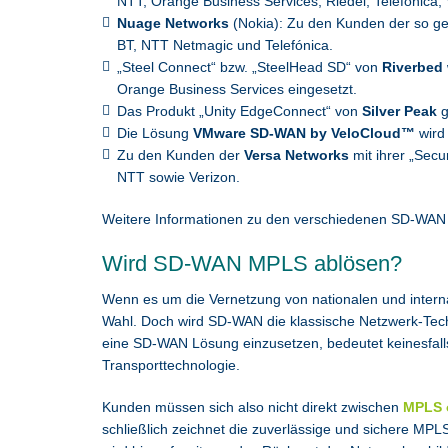
NTT, Orange Business Services, Riedel, Telefónica,
Nuage Networks
(Nokia): Zu den Kunden der so g
BT, NTT Netmagic und Telefónica.
„Steel Connect“ bzw. „SteelHead SD“ von
Riverbed
Orange Business Services eingesetzt.
Das Produkt „Unity EdgeConnect“ von
Silver Peak
g
Die Lösung
VMware SD-WAN by VeloCloud™
wird
Zu den Kunden der
Versa Networks
mit ihrer „Secu
NTT sowie Verizon.
Weitere Informationen zu den verschiedenen SD-WAN
Wird SD-WAN MPLS ablösen?
Wenn es um die Vernetzung von nationalen und interna
Wahl. Doch wird SD-WAN die klassische Netzwerk-Tech
eine SD-WAN Lösung einzusetzen, bedeutet keinesfall
Transporttechnologie.
Kunden müssen sich also nicht direkt zwischen
MPLS 
schließlich zeichnet die zuverlässige und sichere MPL