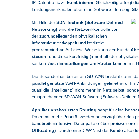
IP-Datentraffic zu
kombinieren
. Gleichzeitig erfolgt di
Leistungsmerkmalen über eine Software, den sog.
SD-
Mit Hilfe der
SDN Technik (Software-Defined
Networking)
wird die Netzwerkkontrolle von
der zugrundeliegenden physikalischen
Infrastruktur entkoppelt und ist direkt
programmierbar. Auf diese Weise kann der Kunde
übe
steuern
und diese kurzfristig (innerhalb der physikal
senken. Auch
Einstellungen am Router
können mit H
Die Besonderheit bei einem SD-WAN besteht darin, da
parallel genutzte WAN-Anbindungen geleitet wird. Im V
quasi die „Intelligenz“ nicht mehr im Netz selbst, son
entsprechender SD-WAN Software (Software-Defined D
Applikationsbasiertes Routing
sorgt für eine
besse
Daten mit mehr Priorität werden bevorzugt über das p
bandbreitenintensive Datenpakete über preiswertere 
Offloading
). Durch ein SD-WAN ist der Kunde also deut