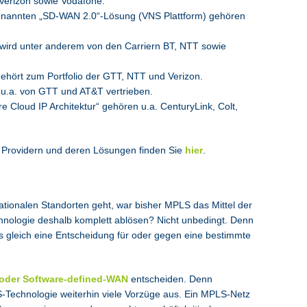
 Verizon sowie Vodafone.
enannten „SD-WAN 2.0“-Lösung (VNS Plattform) gehören
wird unter anderem von den Carriern BT, NTT sowie
ehört zum Portfolio der GTT, NTT und Verizon.
 u.a. von GTT und AT&T vertrieben.
re Cloud IP Architektur“ gehören u.a. CenturyLink, Colt,
 Providern und deren Lösungen finden Sie
hier
.
tionalen Standorten geht, war bisher MPLS das Mittel der
nologie deshalb komplett ablösen? Nicht unbedingt. Denn
s gleich eine Entscheidung für oder gegen eine bestimmte
oder Software-defined-WAN
entscheiden. Denn
S-Technologie weiterhin viele Vorzüge aus. Ein MPLS-Netz