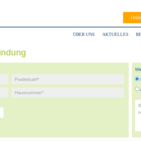
Onli
ÜBER UNS
AKTUELLES
R
indung
Wa