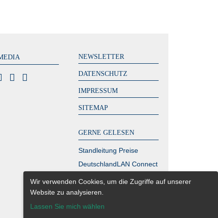
NEWSLETTER
MEDIA
DATENSCHUTZ
IMPRESSUM
SITEMAP
GERNE GELESEN
Standleitung Preise
DeutschlandLAN Connect
IP
Wir verwenden Cookies, um die Zugriffe auf unserer
MPLS Kosten – zahlen
Website zu analysieren.
Sie zu viel?
Lassen Sie mich wählen
Glasfaser Berlin