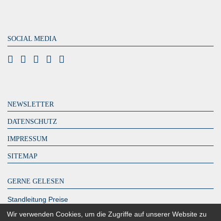
SOCIAL MEDIA
NEWSLETTER
DATENSCHUTZ
IMPRESSUM
SITEMAP
GERNE GELESEN
Standleitung Preise
DeutschlandLAN Connect IP
Wir verwenden Cookies, um die Zugriffe auf unserer Website zu