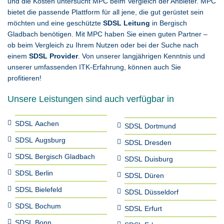
und die Kosten untersucht MPC beim Vergleich der Anbieter. MPC
bietet die passende Plattform für all jene, die gut gerüstet sein
möchten und eine geschützte
SDSL Leitung
in Bergisch
Gladbach benötigen. Mit MPC haben Sie einen guten Partner –
ob beim Vergleich zu Ihrem Nutzen oder bei der Suche nach
einem
SDSL Provider
. Von unserer langjährigen Kenntnis und
unserer umfassenden ITK-Erfahrung, können auch Sie
profitieren!
Unsere Leistungen sind auch verfügbar in
SDSL Aachen
SDSL Dortmund
SDSL Augsburg
SDSL Dresden
SDSL Bergisch Gladbach
SDSL Duisburg
SDSL Berlin
SDSL Düren
SDSL Bielefeld
SDSL Düsseldorf
SDSL Bochum
SDSL Erfurt
SDSL Bonn