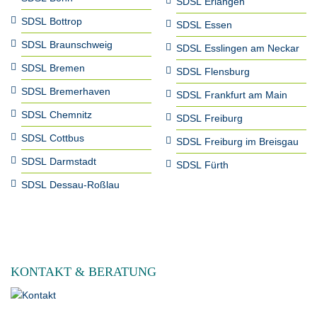
SDSL Erlangen
SDSL Bottrop
SDSL Essen
SDSL Braunschweig
SDSL Esslingen am Neckar
SDSL Bremen
SDSL Flensburg
SDSL Bremerhaven
SDSL Frankfurt am Main
SDSL Chemnitz
SDSL Freiburg
SDSL Cottbus
SDSL Freiburg im Breisgau
SDSL Darmstadt
SDSL Fürth
SDSL Dessau-Roßlau
KONTAKT & BERATUNG