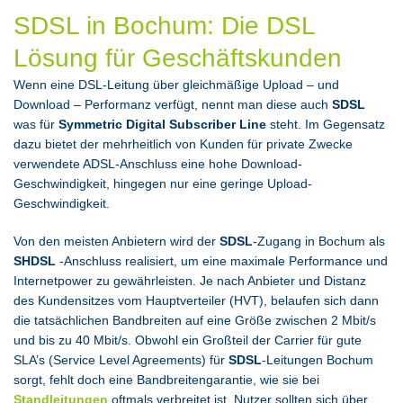
SDSL in Bochum: Die DSL
Lösung für Geschäftskunden
Wenn eine DSL-Leitung über gleichmäßige Upload – und
Download – Performanz verfügt, nennt man diese auch
SDSL
was für
Symmetric Digital Subscriber Line
steht. Im Gegensatz
dazu bietet der mehrheitlich von Kunden für private Zwecke
verwendete ADSL-Anschluss eine hohe Download-
Geschwindigkeit, hingegen nur eine geringe Upload-
Geschwindigkeit.
Von den meisten Anbietern wird der
SDSL
-Zugang in Bochum als
SHDSL
-Anschluss realisiert, um eine maximale Performance und
Internetpower zu gewährleisten. Je nach Anbieter und Distanz
des Kundensitzes vom Hauptverteiler (HVT), belaufen sich dann
die tatsächlichen Bandbreiten auf eine Größe zwischen 2 Mbit/s
und bis zu 40 Mbit/s. Obwohl ein Großteil der Carrier für gute
SLA’s (Service Level Agreements) für
SDSL
-Leitungen Bochum
sorgt, fehlt doch eine Bandbreitengarantie, wie sie bei
Standleitungen
oftmals verbreitet ist. Nutzer sollten sich über