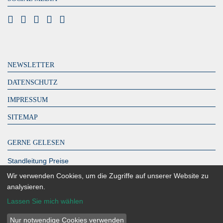
NEWSLETTER
DATENSCHUTZ
IMPRESSUM
SITEMAP
GERNE GELESEN
Standleitung Preise
DeutschlandLAN Connect IP
Wir verwenden Cookies, um die Zugriffe auf unserer Website zu
analysieren.
MPLS Kosten – zahlen Sie zu viel?
Lassen Sie mich wählen
Glasfaser Berlin
Richtfunk Internet
Nur notwendige Cookies verwenden