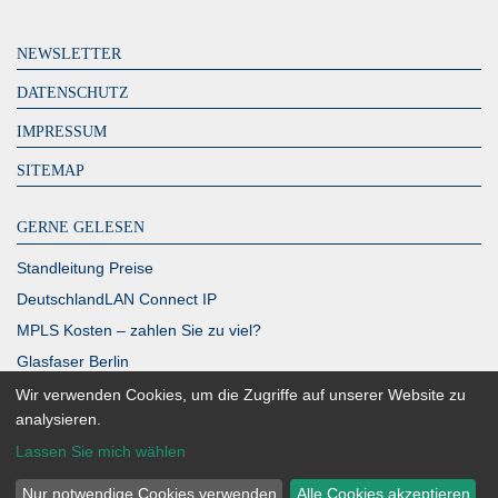
NEWSLETTER
DATENSCHUTZ
IMPRESSUM
SITEMAP
GERNE GELESEN
Standleitung Preise
DeutschlandLAN Connect IP
MPLS Kosten – zahlen Sie zu viel?
Glasfaser Berlin
Richtfunk Internet
Wir verwenden Cookies, um die Zugriffe auf unserer Website zu
analysieren.
Lassen Sie mich wählen
Nur notwendige Cookies verwenden
Alle Cookies akzeptieren