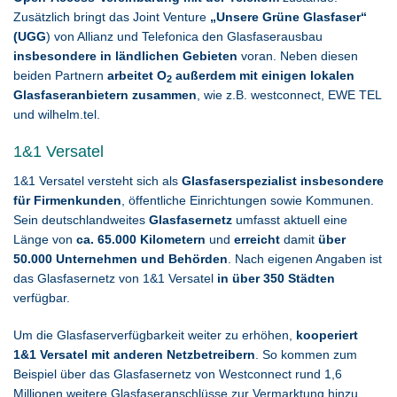
Zusätzlich bringt das Joint Venture
„Unsere Grüne Glasfaser“
(UGG
) von Allianz und Telefonica den Glasfaserausbau
insbesondere in ländlichen Gebieten
voran. Neben diesen
beiden Partnern
arbeitet O
außerdem mit einigen lokalen
2
Glasfaseranbietern zusammen
, wie z.B. westconnect, EWE TEL
und wilhelm.tel.
1&1 Versatel
1&1 Versatel versteht sich als
Glasfaserspezialist insbesondere
für Firmenkunden
, öffentliche Einrichtungen sowie Kommunen.
Sein deutschlandweites
Glasfasernetz
umfasst aktuell eine
Länge von
ca. 65.000 Kilometern
und
erreicht
damit
über
50.000 Unternehmen und Behörden
. Nach eigenen Angaben ist
das Glasfasernetz von 1&1 Versatel
in über 350 Städten
verfügbar.
Um die Glasfaserverfügbarkeit weiter zu erhöhen,
kooperiert
1&1 Versatel mit anderen Netzbetreibern
. So kommen zum
Beispiel über das Glasfasernetz von Westconnect rund 1,6
Millionen weitere Glasfaseranschlüsse zur Vermarktung hinzu.