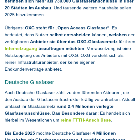
befinden sich mehr als 730.000 Glasfaseranschlüsse in über
20 Städten im Ausbau.
Und tausende weitere Haushalte sollen
2025 hinzukommen.
Übrigens:
OXG steht für „Open Access Glasfaser“
. Es
bedeutet, dass Nutzer
selbst entscheiden
können,
welchen
der
verfügbaren
Anbieter sie über das OXG-Glasfasernetz
für ihren
Internetzugang
beauftragen möchten
. Vorrausetzung ist eine
Netzkopplung des Anbieters mit OXG. OXG versteht sich als
reiner Infrastrukturanbieter, der keine eigenen
Endkundenverträge anbietet.
Deutsche Glasfaser
Auch Deutsche Glasfaser zählt zu den führenden Akteuren, die
den Ausbau der Glasfaserinfrastruktur kräftig vorantreiben. Aktuell
umfasst ihr Glasfasernetz
rund 2,4 Millionen verlegte
Glasfaseranschlüsse
.
Das Besondere
daran: Es handelt sich
hierbei im Wesentlichen um
reine FTTH-Anschlüsse
.
Bis Ende 2025
möchte Deutsche Glasfaser
4 Millionen