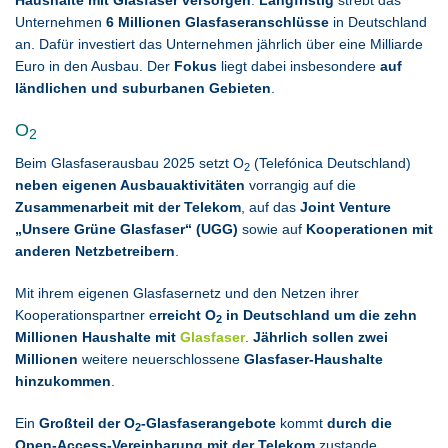
Haushalte mit Glasfaser versorgen
.
Langfristig
strebt das
Unternehmen
6 Millionen Glasfaseranschlüsse
in Deutschland
an. Dafür investiert das Unternehmen jährlich über eine Milliarde
Euro in den Ausbau. Der
Fokus
liegt dabei insbesondere
auf
ländlichen und suburbanen Gebieten
.
O
2
Beim Glasfaserausbau 2025 setzt O
(Telefónica Deutschland)
2
neben eigenen Ausbauaktivitäten
vorrangig auf die
Zusammenarbeit mit der Telekom
, auf das
Joint Venture
„Unsere Grüne Glasfaser“ (UGG)
sowie auf
Kooperationen mit
anderen Netzbetreibern
.
Mit ihrem eigenen Glasfasernetz und den Netzen ihrer
Kooperationspartner e
rreicht O
in Deutschland um die zehn
2
Millionen Haushalte mit
Glasfaser
.
Jährlich sollen zwei
Millionen
weitere neuerschlossene
Glasfaser-Haushalte
hinzukommen
.
Ein
Großteil der O
-Glasfaserangebote
kommt
durch die
2
Open-Access-Vereinbarung mit der Telekom
zustande.