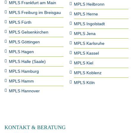
MPLS Frankfurt am Main
MPLS Heilbronn
MPLS Freiburg im Breisgau
MPLS Herne
MPLS Fürth
MPLS Ingolstadt
MPLS Gelsenkirchen
MPLS Jena
MPLS Göttingen
MPLS Karlsruhe
MPLS Hagen
MPLS Kassel
MPLS Halle (Saale)
MPLS Kiel
MPLS Hamburg
MPLS Koblenz
MPLS Hamm
MPLS Köln
MPLS Hannover
KONTAKT & BERATUNG