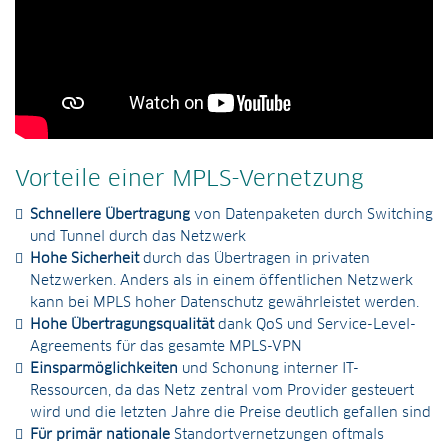
Vorteile einer MPLS-Vernetzung
Schnellere Übertragung
von Datenpaketen durch Switching
und Tunnel durch das Netzwerk
Hohe Sicherheit
durch das Übertragen in privaten
Netzwerken. Anders als in einem öffentlichen Netzwerk
kann bei MPLS hoher Datenschutz gewährleistet werden.
Hohe Übertragungsqualität
dank QoS und Service-Level-
Agreements für das gesamte MPLS-VPN
Einsparmöglichkeiten
und Schonung interner IT-
Ressourcen, da das Netz zentral vom Provider gesteuert
wird und die letzten Jahre die Preise deutlich gefallen sind
Für primär nationale
Standortvernetzungen oftmals