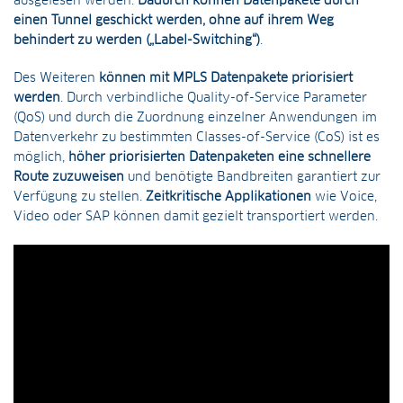
ausgelesen werden.
Dadurch können Datenpakete durch
einen Tunnel geschickt werden, ohne auf ihrem Weg
behindert zu werden („Label-Switching“)
.
Des Weiteren
können mit MPLS Datenpakete priorisiert
werden
. Durch verbindliche Quality-of-Service Parameter
(QoS) und durch die Zuordnung einzelner Anwendungen im
Datenverkehr zu bestimmten Classes-of-Service (CoS) ist es
möglich,
höher priorisierten Datenpaketen eine schnellere
Route zuzuweisen
und benötigte Bandbreiten garantiert zur
Verfügung zu stellen.
Zeitkritische Applikationen
wie Voice,
Video oder SAP können damit gezielt transportiert werden.