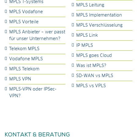
MPLS T-Systems
MPLS Leitung
MPLS Vodafone
MPLS Implementation
MPLS Vorteile
MPLS Verschlüsselung
MPLS Anbieter – wer passt
MPLS Link
für unser Unternehmen?
IP MPLS
Telekom MPLS
MPLS goes Cloud
Vodafone MPLS
Was ist MPLS?
MPLS Telekom
SD-WAN vs MPLS
MPLS VPN
MPLS vs VPLS
MPLS-VPN oder IPSec-
VPN?
KONTAKT & BERATUNG