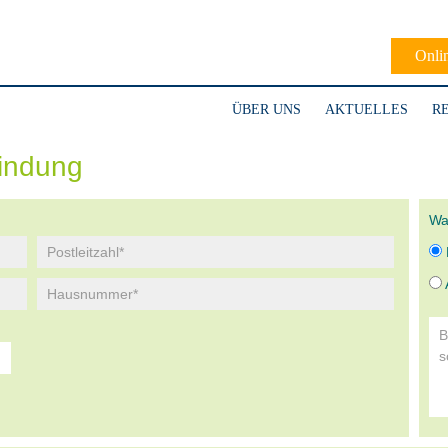
Onli
ÜBER UNS
AKTUELLES
R
indung
Wa