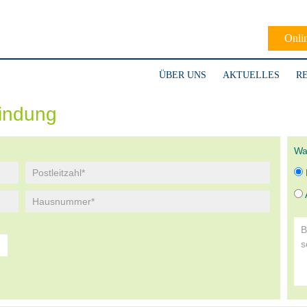
Onli
ÜBER UNS
AKTUELLES
R
indung
Wa