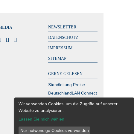
NEWSLETTER
MEDIA
DATENSCHUTZ
IMPRESSUM
SITEMAP
GERNE GELESEN
Standleitung Preise
DeutschlandLAN Connect
IP
Wir verwenden Cookies, um die Zugriffe auf unserer
MPLS Kosten – zahlen
Website zu analysieren.
Sie zu viel?
Lassen Sie mich wählen
Glasfaser Berlin
Nur notwendige Cookies verwenden
Richtfunk Internet