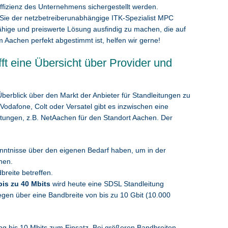
fizienz des Unternehmens sichergestellt werden.
 Sie der netzbetreiberunabhängige ITK-Spezialist MPC
ähige und preiswerte Lösung ausfindig zu machen, die auf
 Aachen perfekt abgestimmt ist, helfen wir gerne!
t eine Übersicht über Provider und
Überblick über den Markt der Anbieter für Standleitungen zu
odafone, Colt oder Versatel gibt es inzwischen eine
itungen, z.B. NetAachen für den Standort Aachen. Der
Kenntnisse über den eigenen Bedarf haben, um in der
nen.
breite betreffen.
bis zu 40 Mbits
wird heute eine SDSL Standleitung
egen über eine Bandbreite von bis zu 10 Gbit (10.000
g bis 10 Mbits zum Einsatz. Bei größeren Bandbreiten