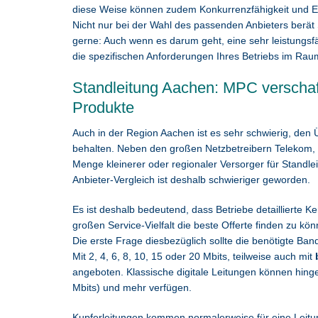
diese Weise können zudem Konkurrenzfähigkeit und Ef
Nicht nur bei der Wahl des passenden Anbieters berät
gerne: Auch wenn es darum geht, eine sehr leistungsf
die spezifischen Anforderungen Ihres Betriebs im Raum
Standleitung Aachen: MPC verschaff
Produkte
Auch in der Region Aachen ist es sehr schwierig, den 
behalten. Neben den großen Netzbetreibern Telekom, V
Menge kleinerer oder regionaler Versorger für Standle
Anbieter-Vergleich ist deshalb schwieriger geworden.
Es ist deshalb bedeutend, dass Betriebe detaillierte 
großen Service-Vielfalt die beste Offerte finden zu kön
Die erste Frage diesbezüglich sollte die benötigte Band
Mit 2, 4, 6, 8, 10, 15 oder 20 Mbits, teilweise auch mit
angeboten. Klassische digitale Leitungen können hing
Mbits) und mehr verfügen.
Kupferleitungen kommen normalerweise für eine Leitun