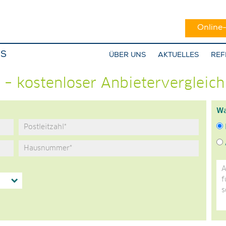
Online
NS
ÜBER UNS
AKTUELLES
REF
 – kostenloser Anbietervergleich
Wa