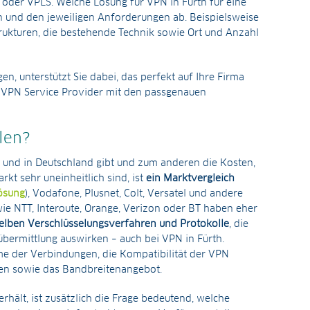
oder VPLS. Welche Lösung für VPN in Fürth für eine
n und den jeweiligen Anforderungen ab. Beispielsweise
kturen, die bestehende Technik sowie Ort und Anzahl
en, unterstützt Sie dabei, das perfekt auf Ihre Firma
n VPN Service Provider mit den passgenauen
len?
al und in Deutschland gibt und zum anderen die Kosten,
kt sehr uneinheitlich sind, ist
ein Marktvergleich
Lösung
), Vodafone, Plusnet, Colt, Versatel und andere
wie NTT, Interoute, Orange, Verizon oder BT haben eher
elben Verschlüsselungsverfahren und Protokolle
, die
übermittlung auswirken – auch bei VPN in Fürth.
ime der Verbindungen, die Kompatibilität der VPN
men sowie das Bandbreitenangebot.
hält, ist zusätzlich die Frage bedeutend, welche