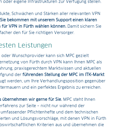
 oder eigene Infrastrukturen zur Verfügung stellen.
ukte, Schwächen und Stärken aller relevanten VPN
Sie bekommen mit unserem Support einen klaren
 für VPN in Fürth wählen können.
Damit sichern Sie
cher den für Sie richtigen Versorger.
esten Leistungen
- oder Wunschprovider kann sich MPC gezielt
 Vernetzung von Fürth durch VPN kann Ihnen MPC als
ahrung, praxisgerechtem Marktwissen und aktuellen
ufgrund der
führenden Stellung der MPC im ITK-Markt
ugt werden, um Ihre Verhandlungsposition gegenüber
ntermauern und ein perfektes Ergebnis zu erreichen.
 übernehmen wir gerne für Sie.
MPC steht Ihnen
rfahrens zur Seite – nicht nur während der
g umfassender Pflichtenhefte und dem technischen
erten und Lösungsvorschläge, mit denen VPN in Fürth
iebswirtschaftlichen Kriterien aus und übernehmen die