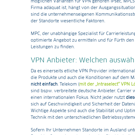
möglichen Varianten für VPN gehören IPsec, MPLS 
Firma adäquat ist, hängt von der Ausgangssituatio
sind die unternehmenseigenen Kommunikationsstru
der Standorte wesentliche Faktoren.
MPC, der unabhängige Spezialist für Carrierleistung
optimierte Angebot zu ermitteln und für Fürth de
Leistungen zu finden.
VPN Anbieter: Welchen auswäh
Da es einerseits etliche VPN Provider internation
die Produkte und auch die Konditionen auf dem Mar
nicht einfach
. Telekom (
mit der „Intraselect“ VPN 
sind bspw. verbreitete deutsche Anbieter. Carrier 
einen internationalen Fokus. Nicht jeder nutzt
dies
sich auf Geschwindigkeit und Sicherheit der Daten
Wichtige Aspekte sind auch die Stabilität und Upt
Technik mit den unterschiedlichen Betriebssyste
Sofern Ihr Unternehmen Standorte im Ausland unter