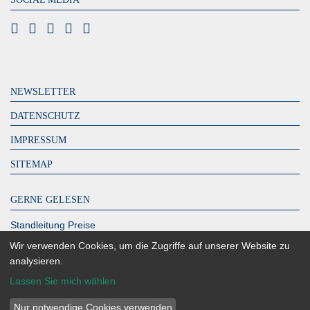
NEWSLETTER
DATENSCHUTZ
IMPRESSUM
SITEMAP
GERNE GELESEN
Standleitung Preise
DeutschlandLAN Connect IP
Wir verwenden Cookies, um die Zugriffe auf unserer Website zu
analysieren.
MPLS Kosten – zahlen Sie zu viel?
Lassen Sie mich wählen
Glasfaser Berlin
Richtfunk Internet
Nur notwendige Cookies verwenden