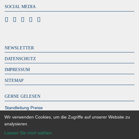
SOCIAL MEDIA
NEWSLETTER
DATENSCHUTZ
IMPRESSUM
SITEMAP
GERNE GELESEN
Standleitung Preise
DeutschlandLAN Connect IP
Wir verwenden Cookies, um die Zugriffe auf unserer Website zu
analysieren.
MPLS Kosten – zahlen Sie zu viel?
Lassen Sie mich wählen
Glasfaser Berlin