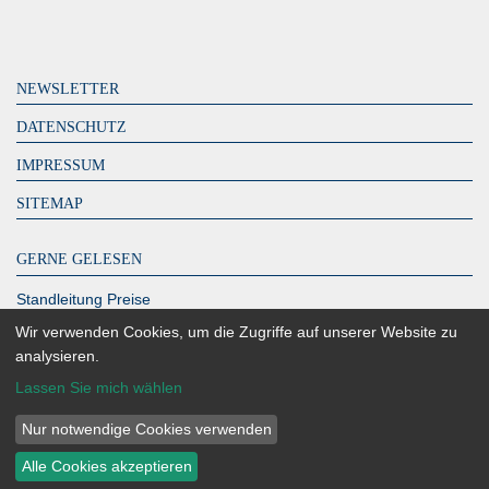
NEWSLETTER
DATENSCHUTZ
IMPRESSUM
SITEMAP
GERNE GELESEN
Standleitung Preise
DeutschlandLAN Connect IP
Wir verwenden Cookies, um die Zugriffe auf unserer Website zu
analysieren.
MPLS Kosten – zahlen Sie zu viel?
Lassen Sie mich wählen
Glasfaser Berlin
Richtfunk Internet
Nur notwendige Cookies verwenden
Alle Cookies akzeptieren