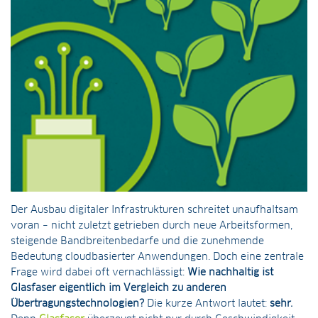
Der Ausbau digitaler Infrastrukturen schreitet unaufhaltsam
voran – nicht zuletzt getrieben durch neue Arbeitsformen,
steigende Bandbreitenbedarfe und die zunehmende
Bedeutung cloudbasierter Anwendungen. Doch eine zentrale
Frage wird dabei oft vernachlässigt:
Wie nachhaltig ist
Glasfaser eigentlich im Vergleich zu anderen
Übertragungstechnologien?
Die kurze Antwort lautet:
sehr.