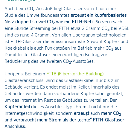
Auch beim CO₂-Ausstoß liegt Glasfaser vorn. Laut einer
Studie des Umweltbundesamtes
erzeugt ein kupferbasiertes
Netz doppelt so viel CO
wie ein FTTH-Netz
. So verursacht
2
eine Stunde Streaming bei FTTH etwa 2 Gramm CO₂, bei VDSL
sind es rund 4 Gramm. Von allen Übertragungstechnologien
ist FTTH-Glasfaser die emissionsärmste. Sowohl Kupfer- und
Koaxkabel als auch Funk stoßen im Betrieb mehr CO
aus.
2
Damit leistet Glasfaser einen wichtigen Beitrag zur
Reduzierung des weltweiten CO
-Ausstoßes.
2
Übrigens
: Bei einem
FTTB (Fiber-to-the-Building)
-
Glasfaseranschluss, wird das Glasfaserkabel nur bis zum
Gebäude verlegt. Es endet meist im Keller. Innerhalb des
Gebäudes werden dann vorhandene Kupferkabel genutzt,
um das Internet im Rest des Gebäudes zu verteilen. Der
Kupferanteil
dieses Anschlusstyps bremst nicht nur die
Internetgeschwindigkeit, sondern
erzeugt
auch
mehr CO
2
und verbraucht mehr Strom als der „echte“ FTTH-Glasfaser-
Anschluss.